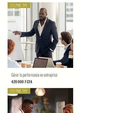
ETI, PME, TPE
Gérer la performance en entreprise
Prix
420 000 F CFA
ETI, PME, TPE