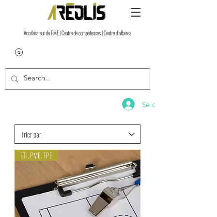
Accélérateur de PME | Centre de compétences | Centre d’affaires
Se connecter
ETI, PME, TPE