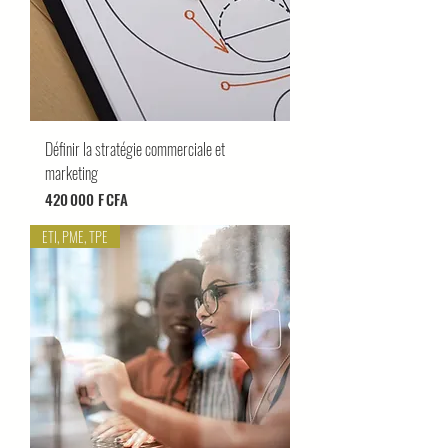
Définir la stratégie commerciale et
marketing
Prix
420 000 F CFA
ETI, PME, TPE