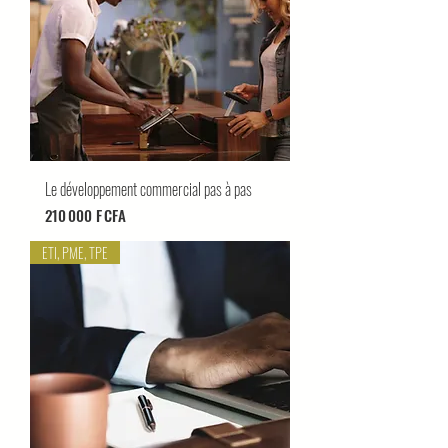
Le développement commercial pas à pas
Prix
210 000 F CFA
ETI, PME, TPE