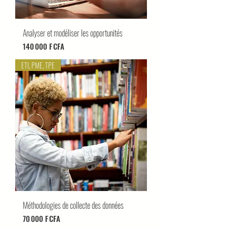
Analyser et modéliser les opportunités
Prix
140 000 F CFA
ETI, PME, TPE
Méthodologies de collecte des données
Prix
70 000 F CFA