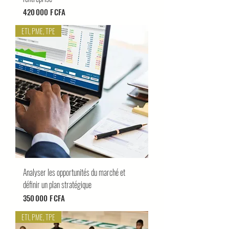
Prix
420 000 F CFA
ETI, PME, TPE
Analyser les opportunités du marché et
définir un plan stratégique
Prix
350 000 F CFA
ETI, PME, TPE