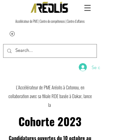
Accélérateur de PME | Centre de compétences | Centre d’affaires
Se connecter
L’Accélérateur de PME Aréolis à Cotonou, en
collaboration avec sa filiale RDE basée à Dakar, lance
la
Cohorte 2023
Candidatures ouvertes du 10 octobre au