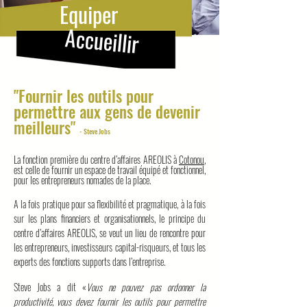
Equiper
Accueillir
"Fournir les outils pour
permettre aux gens de devenir
meilleurs"
- Steve Jobs
La fonction première du centre d’affaires AREOLIS à
Cotonou
,
est celle de fournir un espace de travail équipé et fonctionnel,
pour les entrepreneurs nomades de la place.
A la fois pratique pour sa flexibilité et pragmatique, à la fois
sur les plans financiers et organisationnels, le principe du
centre d’affaires AREOLIS, se veut un lieu de rencontre pour
les entrepreneurs, investisseurs capital-risqueurs, et tous les
experts des fonctions supports dans l’entreprise.
Steve Jobs a dit «
Vous ne pouvez pas ordonner la
productivité, vous devez fournir les outils pour permettre