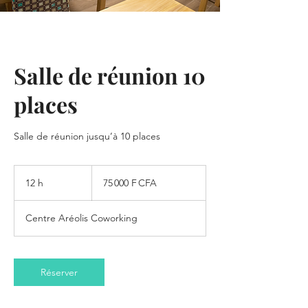
Salle de réunion 10
places
Salle de réunion jusqu’à 10 places
75 000
francs
12 h
1
75 000 F CFA
CFA
(BCEAO)
2
h
Centre Aréolis Coworking
Réserver