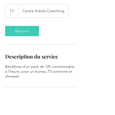
1 h
1
Centre Aréolis Coworking
Réserver
Description du service
Bénéficiez d'un pack de 12h consommable
à l'heure, pour un bureau T3 connecté et
climatisé
Coordonnées
Aréolis Centre d'affaires, Coworking,
Accélérateur de PME, Hôtel d’Entreprises, à