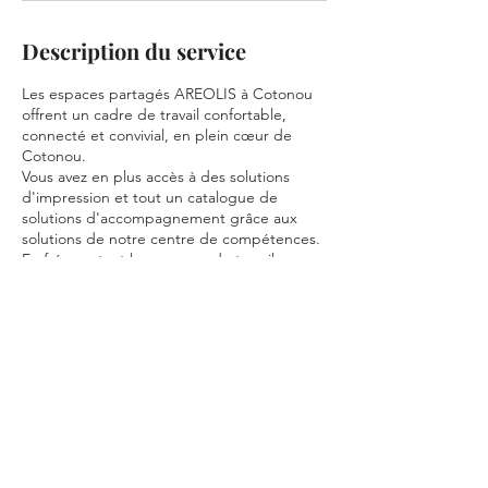
Description du service
Les espaces partagés AREOLIS à Cotonou
offrent un cadre de travail confortable,
connecté et convivial, en plein cœur de
Cotonou.
Vous avez en plus accès à des solutions
d'impression et tout un catalogue de
solutions d'accompagnement grâce aux
solutions de notre centre de compétences.
En fréquentant les espaces de travail
partagé AREOLIS à Cotonou, intégrez le
réseau international de nos entrepreneurs.
Réservation en ligne obligatoire.
Coordonnées
Aréolis Centre d'affaires, Coworking,
Accélérateur de PME, Hôtel d’Entreprises, à