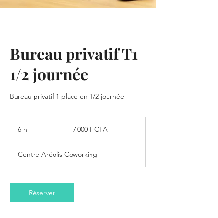
Bureau privatif T1
1/2 journée
Bureau privatif 1 place en 1/2 journée
7 000
francs
6 h
6
7 000 F CFA
CFA
(BCEAO)
h
Centre Aréolis Coworking
Réserver