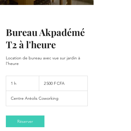
Bureau Akpadémé
T2 à l'heure
Location de bureau avec vue sur jardin à
l'heure
2 500
francs
1 h
1
2 500 F CFA
CFA
(BCEAO)
Centre Aréolis Coworking
Réserver