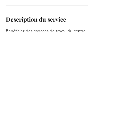
Description du service
Bénéficiez des espaces de travail du centre
Aréolis, à l'heure.
Coordonnées
Aréolis Centre d'affaires, Coworking,
Accélérateur de PME, Hôtel d’Entreprises, à
Cotonou, Rue 611B, Cotonou, Benin
+2290191392424
accueil@areolis-by-ndc.com