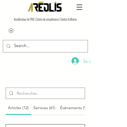
Accélérateur de PME | Centre de compétences | Centre d’affaires
Se connecter
Résultats de recherche
Articles (12)
Services (61)
Événements (9)