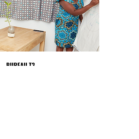
BUREAU T3
Les bureaux privés T3 Aréolis sont le meilleur compromis
pour les travaux de groupes ou les mini-ateliers. Ils
accueillent en tout confort, et en toute discrétion, des
équipes de 3 à 5 personnes.
2.500 FCFA
À partir de
par heure
Nous contacter