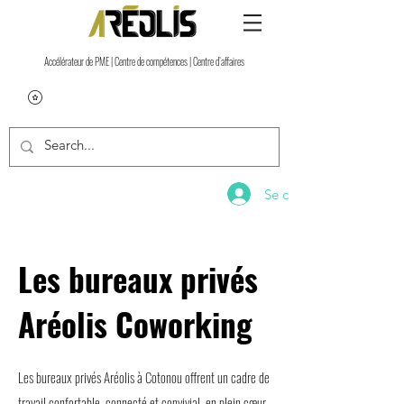
Accélérateur de PME | Centre de compétences | Centre d’affaires
Se connecter
Les bureaux privés
Aréolis Coworking
Les bureaux privés Aréolis à Cotonou offrent un cadre de
travail confortable, connecté et convivial, en plein cœur